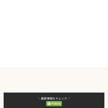
わんこぷーブログではインスタではなかなか話せないことも綴って
いきたいと思います
＼ 最新情報をチェック ／