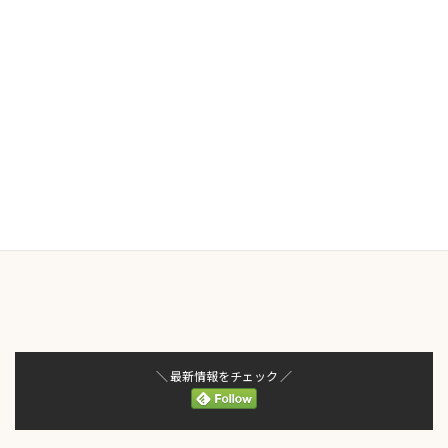
次回はこの続きから
わんこぷーでお家シャンプーが最高にHappyな癒やしコミュニケー
ションの時間になりますように
＼ 最新情報をチェック ／